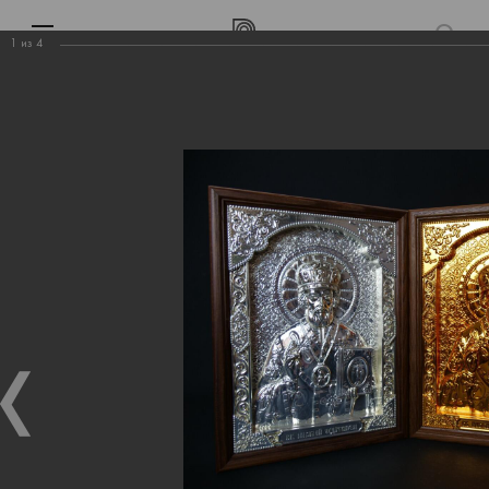
1
из
4
Выполненные работы
Иконы, выполненные с использованием современной
технологии химического серебрения
Проекты Wood
Выполненные работы
Выполненные работы
»
Иконы, выполненные с использованием
современной технологии химического серебрения
Иконы, выполненные с использованием современной технологии
химического серебрения
27.08.2025