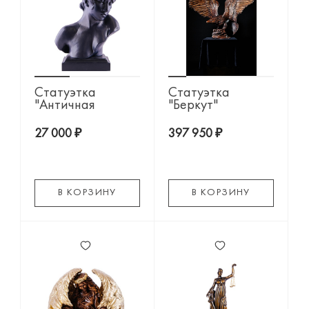
Статуэтка
Статуэтка
"Античная
"Беркут"
девушка с
ящиком"
27 000 ₽
397 950 ₽
В КОРЗИНУ
В КОРЗИНУ