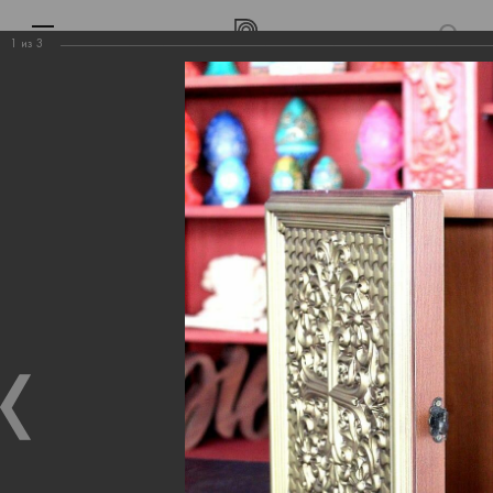
1
из
3
Выполненные работы
Шкатулка под икону
Проекты Wood
Выполненные работы
Выполненные работы
»
Шкатулка под икону
Шкатулка под икону
06.08.2025