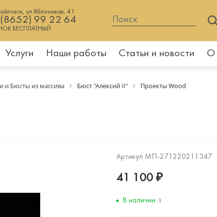
хайловск, ул.Яблоневая, 41
 (8652) 99 22 64
НОК БЕСПЛАТНЫЙ
Услуги
Наши работы
Статьи и новости
О
и и Бюсты из массива
Бюст "Алексий II"
Проекты Wood
Артикул
МП-271220211347
41 100 ₽
В наличии
1