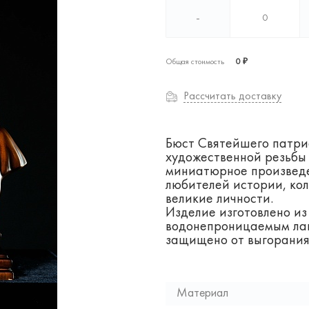
-
Общая стоимость
0 ₽
Рассчитать доставку
Бюст Святейшего патриа
художественной резьбы 
миниатюрное произведе
любителей истории, кол
великие личности.
Изделие изготовлено из
водонепроницаемым лак
защищено от выгорания
Материал