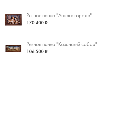
Резное панно "Ангел в городе"
170 400 ₽
Резное панно "Казанский собор"
Напольные часы "Тайная вечеря"
106 500 ₽
480 800 ₽