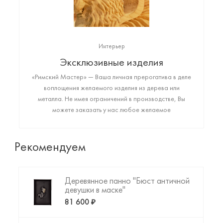
Интерьер
Эксклюзивные изделия
«Римский Мастер» — Ваша личная прерогатива в деле
воплощения желаемого изделия из дерева или
металла. Не имея ограничений в производстве, Вы
можете заказать у нас любое желаемое
высококачественное изделие: от монументального
арт-объекта до фигурки любимого животного или
резной копии картины да Винчи. Пришло время
Рекомендуем
создать то, что Вы искали!
Деревянное панно "Бюст античной
девушки в маске"
81 600 ₽