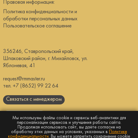
Правовая информация:
Политика конфиденциальности и
обработки персональных данных
Пользовательское соглашение
356246, Ставропольский край,
Шпаковский район, г. Михайловск, ул.
Яблоневая, 41
request@rmmaster.ru
тел.
+7 (8652) 99 22 64
Связаться с менеджером
Скачать каталог
Мы используем файлы cookie и сервисы веб-аналитики для
персонализации сервисов и улучшения работы сайта.
Продолжая использовать сайт, вы даёте согласие на
Сайт носит информационный характер и
не
обработку этих данных на условиях, указанных в
Политике
является публичной офертой
конфиденциальности
. Вы можете запретить сохранение cookie