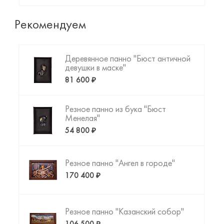
арт-объекта до фигурки любимого животного или
резной копии картины да Винчи. Пришло время
Рекомендуем
создать то, что Вы искали!
Деревянное панно "Бюст античной
девушки в маске"
81 600 ₽
Резное панно из бука "Бюст
Менелая"
54 800 ₽
Резное панно "Ангел в городе"
170 400 ₽
Резное панно "Казанский собор"