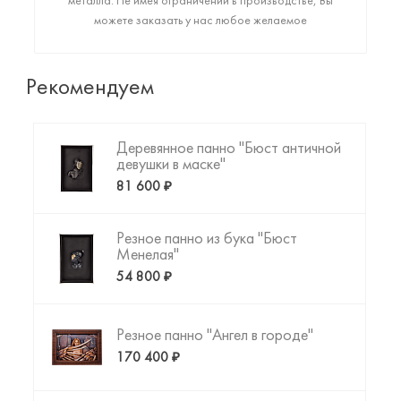
металла. Не имея ограничений в производстве, Вы
можете заказать у нас любое желаемое
высококачественное изделие: от монументального
арт-объекта до фигурки любимого животного или
резной копии картины да Винчи. Пришло время
Рекомендуем
создать то, что Вы искали!
Деревянное панно "Бюст античной
девушки в маске"
81 600 ₽
Резное панно из бука "Бюст
Менелая"
54 800 ₽
Резное панно "Ангел в городе"
170 400 ₽