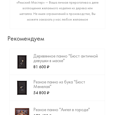
«Римский Мастер» — Ваша личная прерогатива в деле
воплощения желаемого изделия из дерева или
металла. Не имея ограничений в производстве, Вы
можете заказать у нас любое желаемое
высококачественное изделие: от монументального
арт-объекта до фигурки любимого животного или
резной копии картины да Винчи. Пришло время
Рекомендуем
создать то, что Вы искали!
Деревянное панно "Бюст античной
девушки в маске"
81 600 ₽
Резное панно из бука "Бюст
Менелая"
54 800 ₽
Резное панно "Ангел в городе"