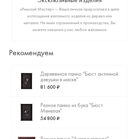
Эксклюзивные изделия
«Римский Мастер» — Ваша личная прерогатива в деле
воплощения желаемого изделия из дерева или
металла. Не имея ограничений в производстве, Вы
можете заказать у нас любое желаемое
высококачественное изделие: от монументального
арт-объекта до фигурки любимого животного или
резной копии картины да Винчи. Пришло время
Рекомендуем
создать то, что Вы искали!
Деревянное панно "Бюст античной
девушки в маске"
81 600 ₽
Резное панно из бука "Бюст
Менелая"
54 800 ₽