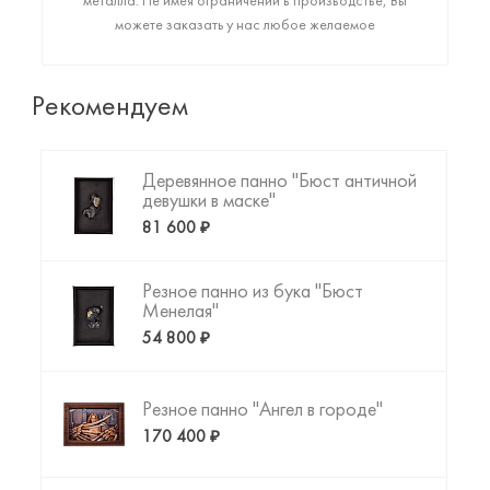
металла. Не имея ограничений в производстве, Вы
можете заказать у нас любое желаемое
высококачественное изделие: от монументального
арт-объекта до фигурки любимого животного или
резной копии картины да Винчи. Пришло время
Рекомендуем
создать то, что Вы искали!
Деревянное панно "Бюст античной
девушки в маске"
81 600 ₽
Резное панно из бука "Бюст
Менелая"
54 800 ₽
Резное панно "Ангел в городе"
170 400 ₽