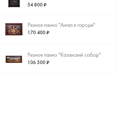
54 800 ₽
Резное панно "Ангел в городе"
170 400 ₽
Резное панно "Казанский собор"
Напольные часы "Тайная вечеря"
106 500 ₽
480 800 ₽