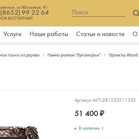
хайловск, ул.Яблоневая, 41
 (8652) 99 22 64
НОК БЕСПЛАТНЫЙ
Услуги
Наши работы
Статьи и новости
О
ное панно из дерева
Панно резное "Лукоморье"
Проекты Wood
Артикул
МП-281220211352
51 400 ₽
В наличии
1