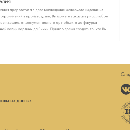
елия
чная прерогатива в деле воплощения желаемого изделия из
 ограничений в производстве, Вы можете заказать у нас любое
е изделие: от монументального арт-объекта до фигурки
ой копии картины да Винчи. Пришло время создать то, что Вы
Сле
нальных данных