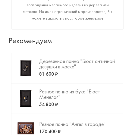
воплощения желаемого изделия из дерева или
металла. Не имея ограничений в производстве, Вы
можете заказать у нас любое желаемое
высококачественное изделие: от монументального
арт-объекта до фигурки любимого животного или
резной копии картины да Винчи. Пришло время
Рекомендуем
создать то, что Вы искали!
Деревянное панно "Бюст античной
девушки в маске"
81 600 ₽
Резное панно из бука "Бюст
Менелая"
54 800 ₽
Резное панно "Ангел в городе"
170 400 ₽