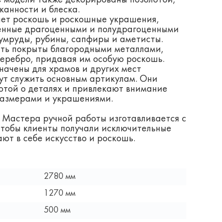
е модели также декорированы позолотой,
канности и блеска.
ает роскошь и роскошные украшения,
енные драгоценными и полудрагоценными
умруды, рубины, сапфиры и аметисты.
ыть покрыты благородными металлами,
серебро, придавая им особую роскошь.
начены для храмов и других мест
гут служить основным артикулам. Они
отой о деталях и привлекают внимание
размерами и украшениями.
 Мастера ручной работы изготавливается с
чтобы клиенты получали исключительные
ают в себе искусство и роскошь.
2780 мм
1270 мм
500 мм