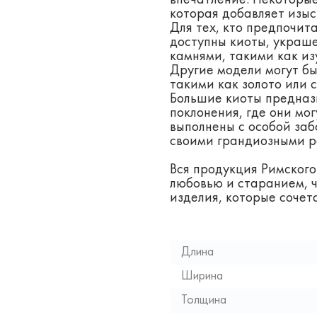
впечатление. Некоторы
которая добавляет изыс
Для тех, кто предпочит
доступны киоты, украш
камнями, такими как из
Другие модели могут б
такими как золото или 
Большие киоты предназ
поклонения, где они мо
выполнены с особой заб
своими грандиозными 
Вся продукция Римского
любовью и старанием, 
изделия, которые сочет
Длина
Ширина
Толщина