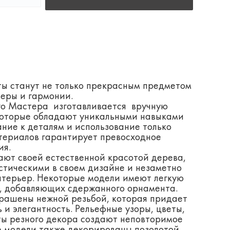
ты станут не только прекрасным предметом
веры и гармонии.
го Мастера изготавливается вручную
которые обладают уникальными навыками
ание к деталям и использование только
териалов гарантирует превосходное
ия.
ают своей естественной красотой дерева,
стическими в своем дизайне и незаметно
нтерьер. Некоторые модели имеют легкую
й, добавляющих сдержанного орнамента.
крашены нежной резьбой, которая придает
 и элегантность. Рельефные узоры, цветы,
ты резного декора создают неповторимое