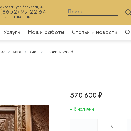
хайловск, ул.Яблоневая, 41
 (8652) 99 22 64
НОК БЕСПЛАТНЫЙ
Услуги
Наши работы
Статьи и новости
О
ама
Киот
Киот
Проекты Wood
570 600 ₽
В наличии
-