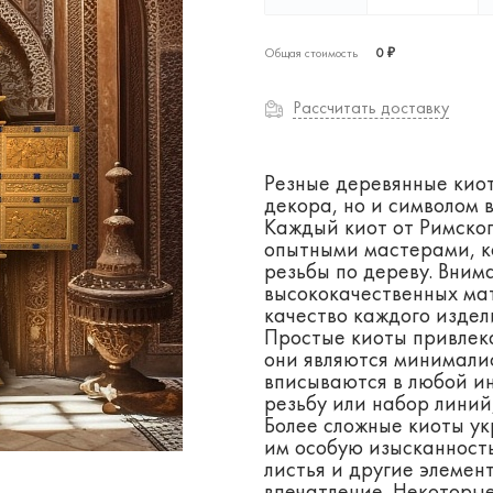
Общая стоимость
0 ₽
Рассчитать доставку
Резные деревянные кио
декора, но и символом 
Каждый киот от Римско
опытными мастерами, 
резьбы по дереву. Вним
высококачественных ма
качество каждого издел
Простые киоты привлек
они являются минимали
вписываются в любой и
резьбу или набор лини
Более сложные киоты у
им особую изысканность
листья и другие элемен