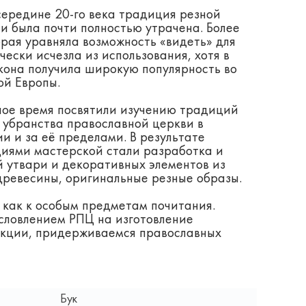
середине 20-го века традиция резной
и была почти полностью утрачена. Более
торая уравняла возможность «видеть» для
чески исчезла из использования, хотя в
икона получила широкую популярность во
ой Европы.
ое время посвятили изучению традиций
 убранства православной церкви в
ии и за её пределами. В результате
иями мастерской стали разработка и
 утвари и декоративных элементов из
древесины, оригинальные резные образы.
 как к особым предметам почитания.
словлением РПЦ на изготовление
кции, придерживаемся православных
Бук