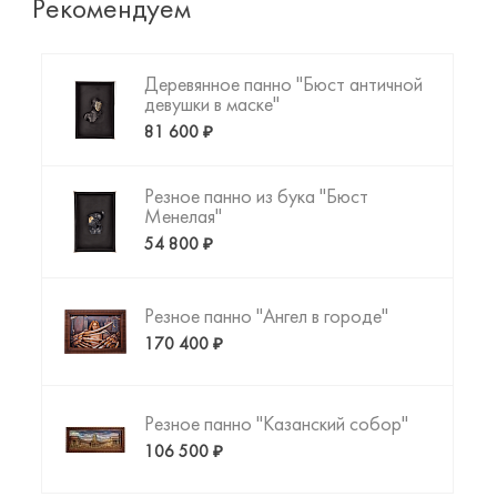
резной копии картины да Винчи. Пришло время
Рекомендуем
создать то, что Вы искали!
Деревянное панно "Бюст античной
девушки в маске"
81 600 ₽
Резное панно из бука "Бюст
Менелая"
54 800 ₽
Резное панно "Ангел в городе"
170 400 ₽
Резное панно "Казанский собор"
106 500 ₽