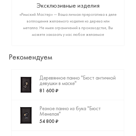
Эксклюзивные изделия
«Римский Мастер» — Ваша личная прерогатива в деле
воплощения желаемого изделия из дерева или
металла. Не имея ограничений в производстве, Вы
можете заказать у нас любое желаемое
высококачественное изделие: от монументального
арт-объекта до фигурки любимого животного или
резной копии картины да Винчи. Пришло время
Рекомендуем
создать то, что Вы искали!
Деревянное панно "Бюст античной
девушки в маске"
81 600 ₽
Резное панно из бука "Бюст
Менелая"
54 800 ₽