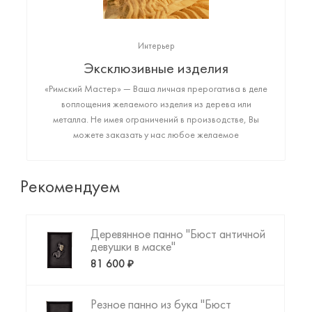
Интерьер
Эксклюзивные изделия
«Римский Мастер» — Ваша личная прерогатива в деле
воплощения желаемого изделия из дерева или
металла. Не имея ограничений в производстве, Вы
можете заказать у нас любое желаемое
высококачественное изделие: от монументального
арт-объекта до фигурки любимого животного или
резной копии картины да Винчи. Пришло время
Рекомендуем
создать то, что Вы искали!
Деревянное панно "Бюст античной
девушки в маске"
81 600 ₽
Резное панно из бука "Бюст