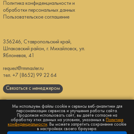
Политика конфиденциальности и
обработки персональных данных
Пользовательское соглашение
356246, Ставропольский край,
Шпаковский район, г. Михайловск, ул.
Яблоневая, 41
request@rmmaster.ru
тел.
+7 (8652) 99 22 64
Связаться с менеджером
Скачать каталог
Мы используем файлы cookie и сервисы веб-аналитики для
персонализации сервисов и улучшения работы сайта.
Продолжая использовать сайт, вы даёте согласие на
Сайт носит информационный характер и
не
обработку этих данных на условиях, указанных в
Политике
является публичной офертой
конфиденциальности
. Вы можете запретить сохранение cookie
© Все права защищены, 2026г. ООО “СУ-1”
в настройках своего браузера.