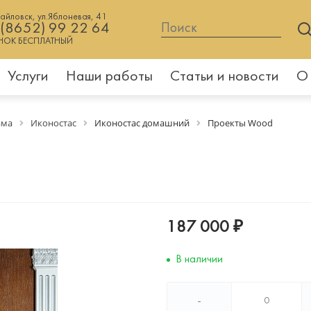
хайловск, ул.Яблоневая, 41
 (8652) 99 22 64
НОК БЕСПЛАТНЫЙ
Услуги
Наши работы
Статьи и новости
О
ама
Иконостас
Иконостас домашний
Проекты Wood
187 000 ₽
В наличии
-