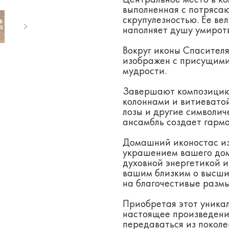
Центральное место в ко
выполненная с потряса
скрупулезностью. Ее ве
наполняет душу умирот
Вокруг иконы Спасител
изображен с присущими 
мудрости.
Завершают композицию
колоннами и витиевато
лозы и другие символи
ансамбль создает гарм
Домашний иконостас из
украшением вашего дома
духовной энергетикой и
вашим близким о высших
на благочестивые разм
Приобретая этот уника
настоящее произведение
передаваться из поколе