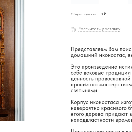
Общая стоимость
0 ₽
Рассчитать доставку
Представляем Вам поис
домашний иконостас, в
Это произведение истин
себе вековые традиции 
ценность православной 
пронизана мастерством
святынями.
Корпус иконостаса изгот
невероятно красивого б
этого дерева придают 
неподвластности време