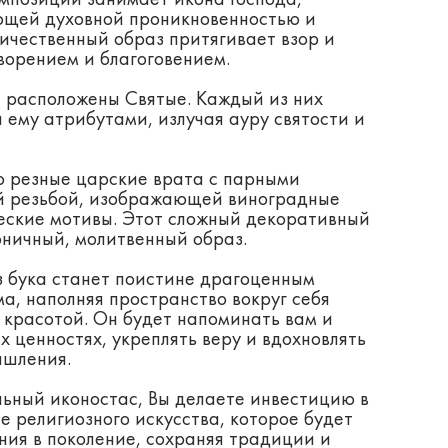
мпозиции занимает икона Господа,
ющей духовной проникновенностью и
личественный образ притягивает взор и
ворением и благоговением.
я расположены Святые. Каждый из них
ему атрибутами, излучая ауру святости и
 резные царские врата с парными
й резьбой, изображающей виноградные
ческие мотивы. Этот сложный декоративный
оничный, молитвенный образ.
 бука станет поистине драгоценным
, наполняя пространство вокруг себя
 красотой. Он будет напоминать вам и
 ценностях, укреплять веру и вдохновлять
ышления.
льный иконостас, Вы делаете инвестицию в
 религиозного искусства, которое будет
ния в поколение, сохраняя традиции и