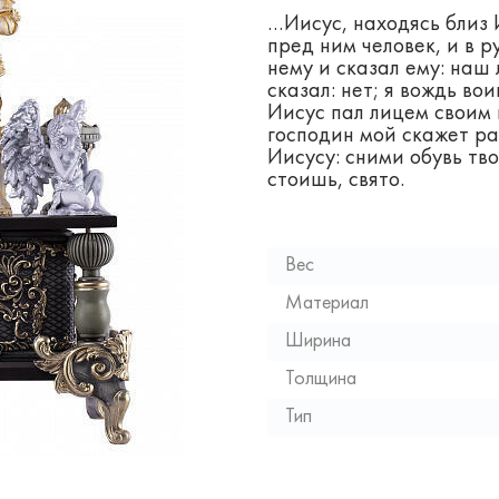
…Иисус, находясь близ И
пред ним человек, и в 
нему и сказал ему: наш
сказал: нет; я вождь во
Иисус пал лицем своим н
господин мой скажет ра
Иисусу: сними обувь тво
стоишь, свято.
Вес
Материал
Ширина
Толщина
Тип