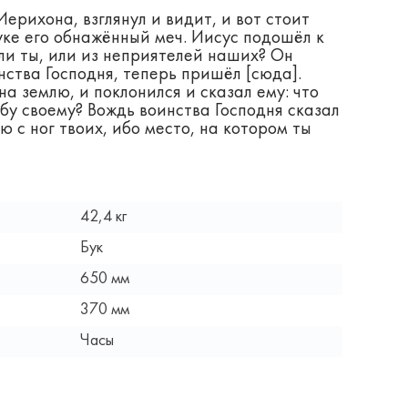
ерихона, взглянул и видит, и вот стоит
руке его обнажённый меч. Иисус подошёл к
 ли ты, или из неприятелей наших? Он
инства Господня, теперь пришёл [сюда].
а землю, и поклонился и сказал ему: что
бу своему? Вождь воинства Господня сказал
ю с ног твоих, ибо место, на котором ты
42,4 кг
Бук
650 мм
370 мм
Часы