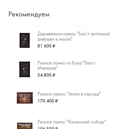
арт-объекта до фигурки любимого животного или
резной копии картины да Винчи. Пришло время
Рекомендуем
создать то, что Вы искали!
Деревянное панно "Бюст античной
девушки в маске"
81 600 ₽
Резное панно из бука "Бюст
Менелая"
54 800 ₽
Резное панно "Ангел в городе"
170 400 ₽
Резное панно "Казанский собор"